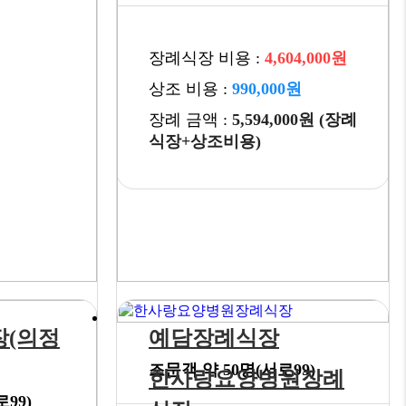
장례식장 비용 :
4,604,000원
상조 비용 :
990,000원
장례 금액 :
5,594,000원 (장례
식장+상조비용)
(의정
예담장례식장
조문객 약 50명(서로99)
한사랑요양병원장례
99)