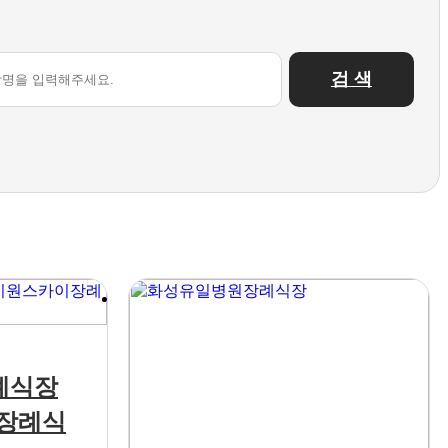
검 색
례식장
장례식