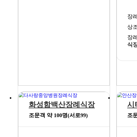
장례
상조
장례
식장
화성함백산장례식장
시
조문객 약 100명(서로99)
조문