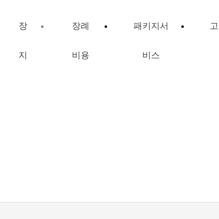
장
장례
패키지서
고
지
비용
비스
장례비용