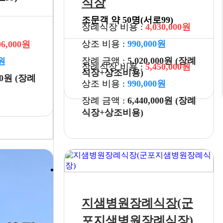
식장
조문객 약 50명(서로99)
장례식장 비용 :
4,030,000원
상조 비용 :
990,000원
06,000원
장례 금액 :
5,020,000원 (장례
0원
장례식장 비용 :
5,450,000원
식장+상조비용)
000원 (장례
상조 비용 :
990,000원
장례 금액 :
6,440,000원 (장례
식장+상조비용)
원
99)
지샘병원장례식장(군
포지샘병원장례식장)