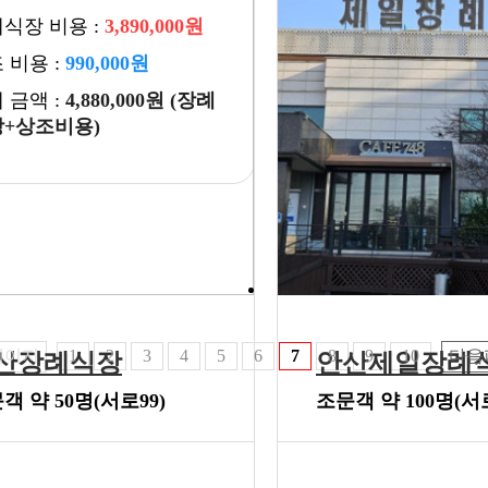
식장 비용 :
3,890,000원
장례식장 비용 :
5,0
 비용 :
990,000원
상조 비용 :
990,00
 금액 :
4,880,000원 (장례
장례 금액 :
6,020,
+상조비용)
식장+상조비용)
페이지
1
2
3
4
5
6
7
8
9
10
다음
산장례식장
안산제일장례
객 약 50명(서로99)
조문객 약 100명(서로