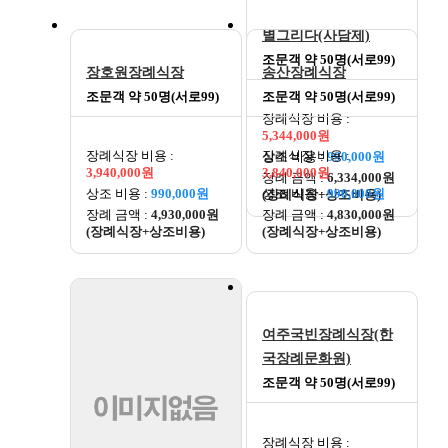
별그리다(사담제)
조문객 약 50명(서로99)
장호원장례식장
송산장례식장
조문객 약 50명(서로99)
조문객 약 50명(서로99)
장례식장 비용 :
5,344,000원
장례식장 비용 :
장례식장 비용 :
상조 비용 :
990,000원
3,940,000원
3,840,000원
장례 금액 :
상조 비용 :
990,000원
상조 비용 :
990,000원
(장례식장+상조비용)
장례 금액 :
장례 금액 :
(장례식장+상조비용)
(장례식장+상조비용)
국장례문화원)
조문객 약 50명(서로99)
장례식장 비용 :