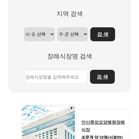
지역 검색
검 색
장례식장명 검색
검 색
식장
조문객 약 50명(서로99)