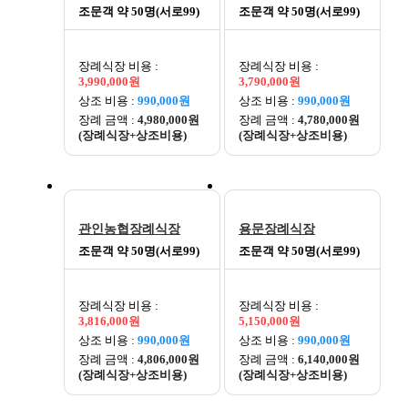
조문객 약 50명(서로99)
조문객 약 50명(서로99)
장례식장 비용 :
장례식장 비용 :
3,990,000원
3,790,000원
상조 비용 :
990,000원
상조 비용 :
990,000원
장례 금액 :
장례 금액 :
(장례식장+상조비용)
(장례식장+상조비용)
관인농협장례식장
용문장례식장
조문객 약 50명(서로99)
조문객 약 50명(서로99)
장례식장 비용 :
장례식장 비용 :
3,816,000원
5,150,000원
상조 비용 :
990,000원
상조 비용 :
990,000원
장례 금액 :
장례 금액 :
(장례식장+상조비용)
(장례식장+상조비용)