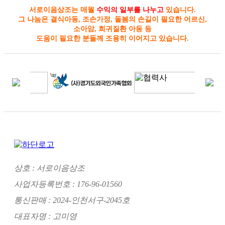
서로이음상조는 매월
수익의 일부를 나누고
있습니다.
소아암, 희귀질환 아동 등
도움이 필요한 분들께 조용히 이어지고 있습니다.
상호 : 서로이음상조
사업자등록번호 : 176-96-01560
통신판매 : 2024-인천서구-2045호
대표자명 : 고미영