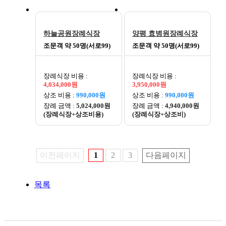
하늘공원장례식장
양평 효병원장례식장
조문객 약 50명(서로99)
조문객 약 50명(서로99)
장례식장 비용 :
장례식장 비용 :
4,034,000원
3,950,000원
상조 비용 :
990,000원
상조 비용 :
990,000원
장례 금액 :
장례 금액 :
(장례식장+상조비용)
(장례식장+상조비)
이전페이지
1
2
3
다음페이지
목록