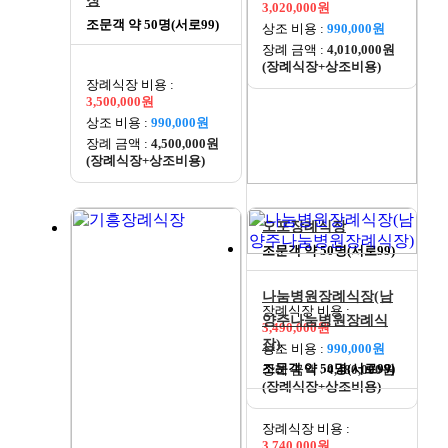
장
3,020,000원
조문객 약 50명(서로99)
상조 비용 :
990,000원
장례 금액 :
4,010,000원
(장례식장+상조비용)
장례식장 비용 :
3,500,000원
상조 비용 :
990,000원
장례 금액 :
4,500,000원
(장례식장+상조비용)
오포장례식장
조문객 약 50명(서로99)
나눔병원장례식장(남
장례식장 비용 :
양주나눔병원장례식
3,490,000원
장)
상조 비용 :
990,000원
조문객 약 50명(서로99)
장례 금액 :
4,480,000원
(장례식장+상조비용)
장례식장 비용 :
3,740,000원