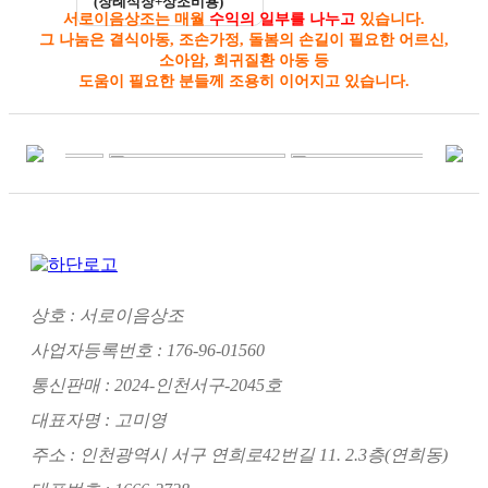
(장례식장+상조비용)
서로이음상조는 매월
수익의 일부를 나누고
있습니다.
그 나눔은 결식아동, 조손가정, 돌봄의 손길이 필요한 어르신,
소아암, 희귀질환 아동 등
도움이 필요한 분들께 조용히 이어지고 있습니다.
상호 : 서로이음상조
사업자등록번호 : 176-96-01560
통신판매 : 2024-인천서구-2045호
대표자명 : 고미영
주소 : 인천광역시 서구 연희로42번길 11. 2.3층(연희동)