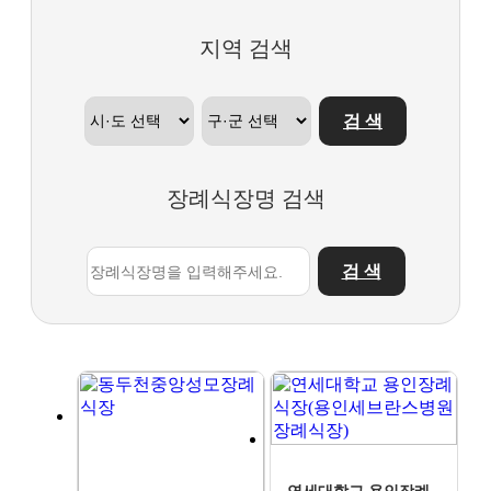
지역 검색
검 색
장례식장명 검색
검 색
연세대학교 용인장례