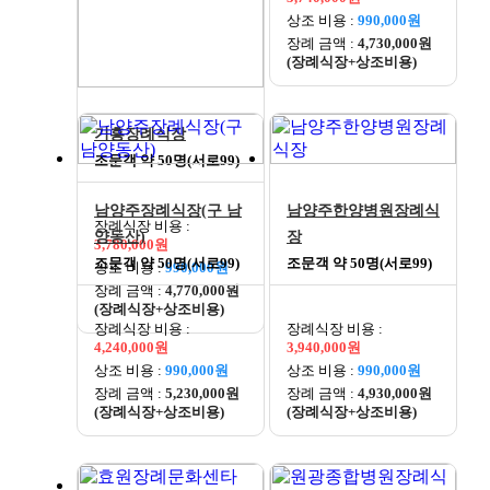
상조 비용 :
990,000원
장례 금액 :
4,730,000원
(장례식장+상조비용)
기흥장례식장
조문객 약 50명(서로99)
남양주장례식장(구 남
남양주한양병원장례식
장례식장 비용 :
양동산)
장
3,780,000원
조문객 약 50명(서로99)
조문객 약 50명(서로99)
상조 비용 :
990,000원
장례 금액 :
4,770,000원
(장례식장+상조비용)
장례식장 비용 :
장례식장 비용 :
4,240,000원
3,940,000원
상조 비용 :
990,000원
상조 비용 :
990,000원
장례 금액 :
5,230,000원
장례 금액 :
4,930,000원
(장례식장+상조비용)
(장례식장+상조비용)