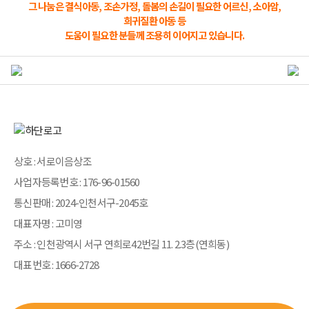
그 나눔은 결식아동, 조손가정, 돌봄의 손길이 필요한 어르신, 소아암,
희귀질환 아동 등
도움이 필요한 분들께 조용히 이어지고 있습니다.
상호 : 서로이음상조
사업자등록번호 : 176-96-01560
통신판매 : 2024-인천서구-2045호
대표자명 : 고미영
주소 : 인천광역시 서구 연희로42번길 11. 2.3층(연희동)
대표번호 : 1666-2728
Admin