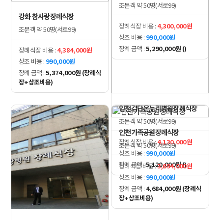
조문객 약 50명(서로99)
강화 참사랑장례식장
장례식장 비용 :
4,300,000원
조문객 약 50명(서로99)
상조 비용 :
990,000원
장례 금액 :
5,290,000원 ()
장례식장 비용 :
4,384,000원
상조 비용 :
990,000원
장례 금액 :
5,374,000원 (장례식
장+상조비용)
인천검단온누리병원장례식장
조문객 약 50명(서로99)
인천가족공원장례식장
장례식장 비용 :
4,130,000원
조문객 약 50명(서로99)
상조 비용 :
990,000원
장례 금액 :
5,120,000원 ()
장례식장 비용 :
3,694,000원
상조 비용 :
990,000원
장례 금액 :
4,684,000원 (장례식
장+상조비용)