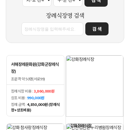
검 색
장례식장명 검색
검 색
서해장례문화원(강화군장례식
장)
조문객 약 50명(서로99)
장례식장 비용 :
3,860,000원
상조 비용 :
990,000원
장례 금액 :
4,850,000원 (장례식
장+상조비용)
강화장례식장