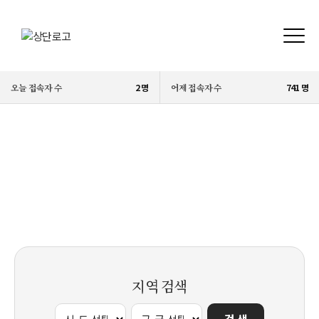
오늘 접속자 수
2 명
어제 접속자 수
741 명
장례비용
장례비용
지역 검색