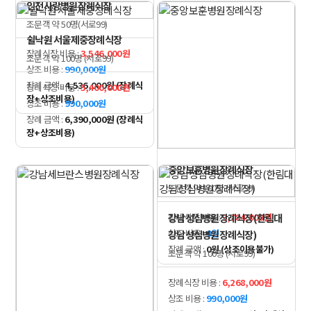
인천사랑병원장례식장
조문객 약 50명(서로99)
쉴낙원 서울제중장례식장
장례식장 비용 :
3,546,000원
조문객 약 100명 (서로99)
상조 비용 :
990,000원
장례 금액 :
4,536,000원 (장례식
장례식장 비용 :
5,400,000원
장+상조비용)
상조 비용 :
990,000원
장례 금액 :
6,390,000원 (장례식
장+상조비용)
중앙보훈병원장례식장
조문객 약 100명 (서로99)
장례식장 비용 :
강남성심병원장례식장(한림대
3,784,000원
상조 비용 :
0원
강남성심병원장례식장)
장례 금액 :
0원 (상조이용불가)
조문객 약 100명 (서로99)
장례식장 비용 :
6,268,000원
상조 비용 :
990,000원