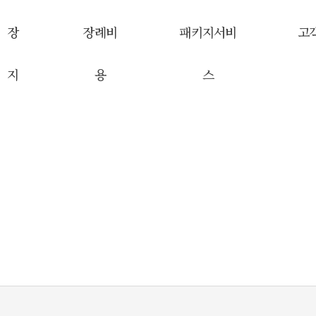
장
장례비
패키지서비
고
지
용
스
장례비용