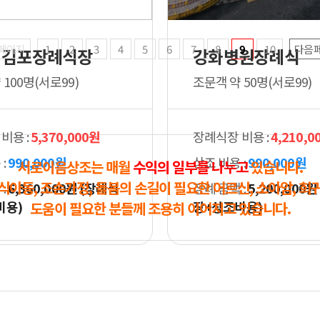
페이지
1
2
3
4
5
6
7
8
9
10
다음
 김포장례식장
강화병원장례식
100명(서로99)
조문객 약 50명(서로99)
비용 :
5,370,000원
장례식장 비용 :
4,210,0
:
990,000원
상조 비용 :
990,000원
서로이음상조는 매월
수익의 일부를 나누고
있습니다.
식아동, 조손가정, 돌봄의 손길이 필요한 어르신, 소아암, 희
:
6,360,000원 (장례식
장례 금액 :
5,200,000
비용)
장+상조비용)
도움이 필요한 분들께 조용히 이어지고 있습니다.