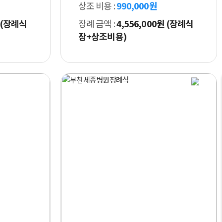
상조 비용 :
990,000원
원 (장례식
장례 금액 :
4,556,000원 (장례식
장+상조비용)