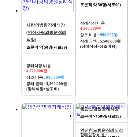
조문객 약 50명(서로99)
장례식장 비용 :
사랑의병원장례식장
4,500,000원
(안산사랑의병원장례
상조 비용 :
990,000원
식장)
장례 금액 :
5,500,000원
(장례식장+상조비용)
조문객 약 50명(서로99)
장례식장 비용 :
4,370,000원
상조 비용 :
990,000원
장례 금액 :
5,360,000원
(장례식장+상조비)
동안산병원장례식장
조문객 약 50명(서로99)
안산한도병원장례식장
장례식장 비용 :