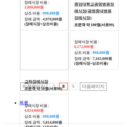
장례식장 비용 :
중앙대학교광명병원장
3,980,000원
례식장(광명중대병원
상조 비용 :
990,000원
장례식장)
장례 금액 :
4,970,000원
(장례식장+상조비용)
조문객 약 100명(서로99)
장례식장 비용 :
6,172,000원
상조 비용 :
990,000원
장례 금액 :
7,162,000원
(장례식장+상조비용)
교하장례식장
이전페이지
7
8
9
다음페이지
조문객 약 50명(서로99)
목록
장례식장 비용 :
4,024,000원
상조 비용 :
990,000원
장례 금액 :
5,014,000원