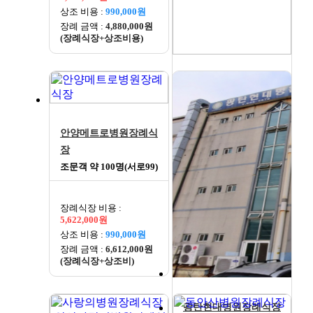
상조 비용 :
990,000원
장례 금액 :
4,880,000원
(장례식장+상조비용)
안양장례식장
조문객 약 100명(서로99)
안양메트로병원장례식
장례식장 비용 :
장
6,688,000원
조문객 약 100명(서로99)
상조 비용 :
990,000원
장례 금액 :
7,678,000원
(장례식장+상조비용)
장례식장 비용 :
5,622,000원
상조 비용 :
990,000원
장례 금액 :
6,612,000원
(장례식장+상조비)
광탄현대병원장례식장