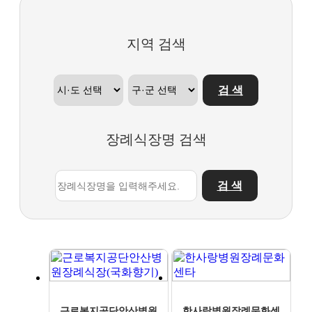
장례비용
지역 검색
검 색
장례식장명 검색
검 색
근로복지공단안산병원
한사랑병원장례문화센