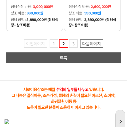
장례식장 비용 :
3,000,000원
장례식장 비용 :
2,600,000원
상조 비용 :
990,000원
상조 비용 :
990,000원
장례 금액 :
3,990,000원 (장례식
장례 금액 :
3,590,000원 (장례식
장+상조비용)
장+상조비용)
이전페이지
1
2
3
다음페이지
목록
서로이음상조는 매월
수익의 일부를 나누고
있습니다.
그 나눔은 결식아동, 조손가정, 돌봄의 손길이 필요한 어르신, 소아암,
희귀질환 아동 등
도움이 필요한 분들께 조용히 이어지고 있습니다.