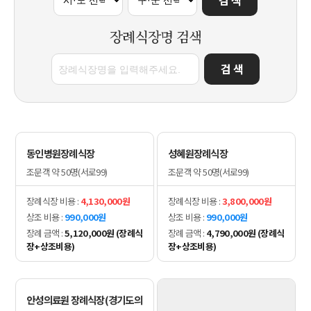
검 색
장례식장명 검색
검 색
동인병원장례식장
성혜원장례식장
조문객 약 50명(서로99)
조문객 약 50명(서로99)
장례식장 비용 :
4,130,000원
장례식장 비용 :
3,800,000원
상조 비용 :
990,000원
상조 비용 :
990,000원
장례 금액 :
5,120,000원 (장례식
장례 금액 :
4,790,000원 (장례식
장+상조비용)
장+상조비용)
안성의료원 장례식장(경기도의