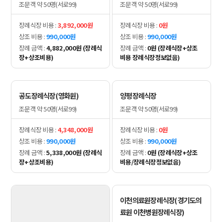
조문객 약 50명(서로99)
조문객 약 50명(서로99)
장례식장 비용 :
3,892,000원
장례식장 비용 :
0원
상조 비용 :
990,000원
상조 비용 :
990,000원
장례 금액 :
4,882,000원 (장례식
장례 금액 :
0원 (장례식장+상조
장+상조비용)
비용 장례식장정보없음)
공도장례식장(영화원)
양평장례식장
조문객 약 50명(서로99)
조문객 약 50명(서로99)
장례식장 비용 :
4,348,000원
장례식장 비용 :
0원
상조 비용 :
990,000원
상조 비용 :
990,000원
장례 금액 :
5,338,000원 (장례식
장례 금액 :
0원 (장례식장+상조
장+상조비용)
비용/장례식장정보없음)
이천의료원장례식장(경기도의
료원 이천병원장례식장)