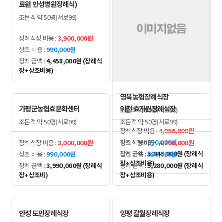
료원 안성병원장례식)
조문객 약 50명(서로99)
장례식장 비용 :
3,900,000원
상조 비용 :
990,000원
장례 금액 :
4,458,000원 (장례식
장+상조비용)
영북농협장례식장
가평군농협효문화센터
이천 효자원장례식장
조문객 약 50명(서로99)
조문객 약 50명(서로99)
조문객 약 50명(서로99)
장례식장 비용 :
4,056,000원
상조 비용 :
990,000원
장례식장 비용 :
3,000,000원
장례식장 비용 :
4,290,000원
장례 금액 :
5,046,000원 (장례식
상조 비용 :
990,000원
상조 비용 :
990,000원
장+상조비용)
장례 금액 :
3,990,000원 (장례식
장례 금액 :
5,280,000원 (장례식
장+상조비)
장+상조비용)
안성 도민장례식장
양평 갈월장례식장