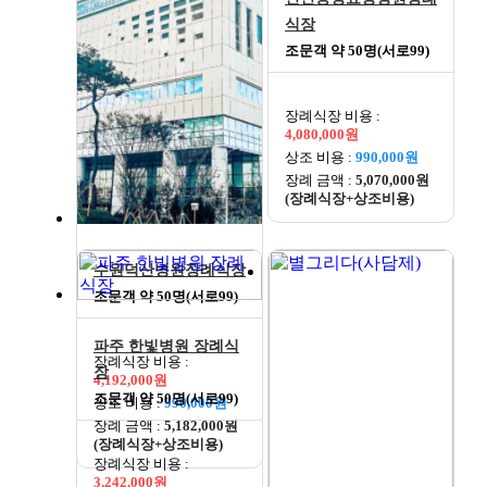
식장
조문객 약 50명(서로99)
장례식장 비용 :
4,080,000원
상조 비용 :
990,000원
장례 금액 :
5,070,000원
(장례식장+상조비용)
수원덕산병원장례식장
조문객 약 50명(서로99)
파주 한빛병원 장례식
장례식장 비용 :
장
4,192,000원
조문객 약 50명(서로99)
상조 비용 :
990,000원
장례 금액 :
5,182,000원
(장례식장+상조비용)
장례식장 비용 :
3,242,000원