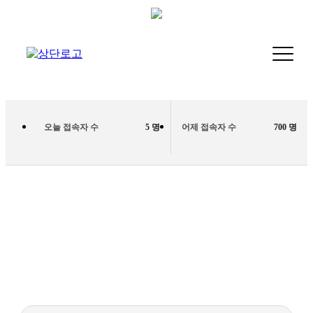
오늘 접속자 수
5 명
어제 접속자 수
700 명
장례비용