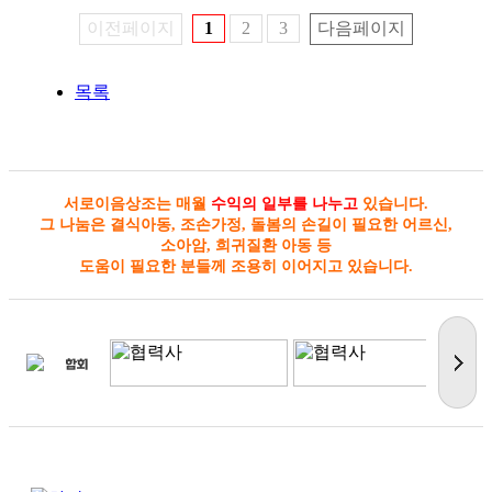
이전페이지
1
2
3
다음페이지
목록
서로이음상조는 매월
수익의 일부를 나누고
있습니다.
그 나눔은 결식아동, 조손가정, 돌봄의 손길이 필요한 어르신,
소아암, 희귀질환 아동 등
도움이 필요한 분들께 조용히 이어지고 있습니다.