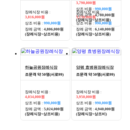
3,790,000원
상조 비용 :
990,000원
장례식장 비용 :
장례식장 비용 :
장례 금액 :
4,780,000원
3,816,000원
5,150,000원
(장례식장+상조비용)
상조 비용 :
990,000원
상조 비용 :
990,000원
장례 금액 :
4,806,000원
장례 금액 :
6,140,000원
(장례식장+상조비용)
(장례식장+상조비용)
하늘공원장례식장
양평 효병원장례식장
조문객 약 50명(서로99)
조문객 약 50명(서로99)
장례식장 비용 :
장례식장 비용 :
4,034,000원
3,950,000원
상조 비용 :
990,000원
상조 비용 :
990,000원
장례 금액 :
5,024,000원
장례 금액 :
4,940,000원
(장례식장+상조비용)
(장례식장+상조비)