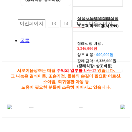
삼육서울병원장례식장
이전페이지
13
14
15
다음페이지
조문객 약 100명(서로99)
목록
장례식장 비용 :
5,346,000원
상조 비용 :
990,000원
장례 금액 :
6,336,000원
(장례식장+상조비용)
서로이음상조는 매월
수익의 일부를 나누고
있습니다.
그 나눔은 결식아동, 조손가정, 돌봄의 손길이 필요한 어르신,
소아암, 희귀질환 아동 등
도움이 필요한 분들께 조용히 이어지고 있습니다.