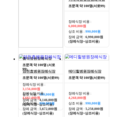
조문객 약 100명(서로99)
장례식장 비용 :
6,000,000원
상조 비용 :
990,000원
장례 금액 :
6,990,000원
(장례식장+상조비용)
홍익병원장례식장
조문객 약 100명 (서로
99)
양천효병원장례식장
메디힐병원장례식장
조문객 약 100명(서로99)
조문객 약 100명(서로99)
장례식장 비용 :
3,156,000원
장례식장 비용 :
장례식장 비용 :
상조 비용 :
990,000원
4,682,000원
4,268,000원
장례 금액 :
4,146,000원
상조 비용 :
990,000원
상조 비용 :
990,000원
(장례식장+상조비용)
장례 금액 :
5,672,000원
장례 금액 :
5,258,000원
(장례식장+상조비용)
(장례식장+상조비용)