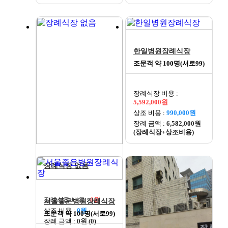
한일병원장례식장
조문객 약 100명(서로99)
장례식장 비용 :
5,592,000원
상조 비용 :
990,000원
장례 금액 :
6,582,000원
(장례식장+상조비용)
장례식장 없음
장례식장 비용 :
0원
서울좋은병원장례식장
상조 비용 :
0원
조문객 약 100명(서로99)
장례 금액 :
0원 (0)