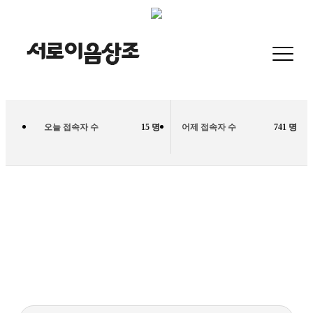
오늘 접속자 수
15 명
어제 접속자 수
741 명
장례비용