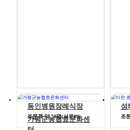
동인병원장례식장
성
조문객 약 50명(서로99)
조문
가평군농협효문화센
터