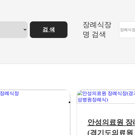
장례식장
검 색
명 검색
안성의료원 장
(경기도의료원