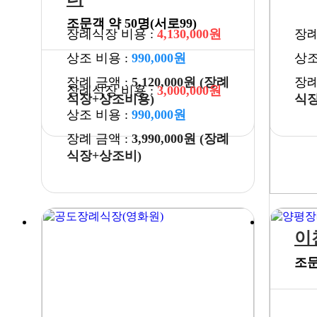
조문객 약 50명(서로99)
장례식장 비용 :
4,130,000원
장례
상조 비용 :
990,000원
상조
장례 금액 :
5,120,000원 (장례
장례
장례식장 비용 :
3,000,000원
식장+상조비용)
식장
상조 비용 :
990,000원
장례 금액 :
3,990,000원 (장례
식장+상조비)
이
조문