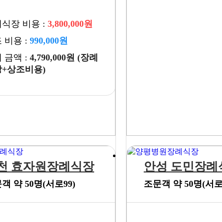
식장 비용 :
3,800,000원
 비용 :
990,000원
 금액 :
4,790,000원 (장례
+상조비용)
천 효자원장례식장
안성 도민장례
객 약 50명(서로99)
조문객 약 50명(서로