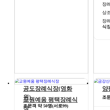
장례
상조
장례
식장
공도장례식장(영화
양
원)
조문
교원예움 평택장례식
조문객 약 50명(서로99)
장