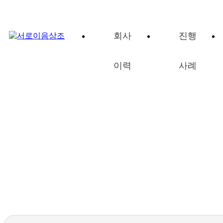
회사
진행
이력
사례