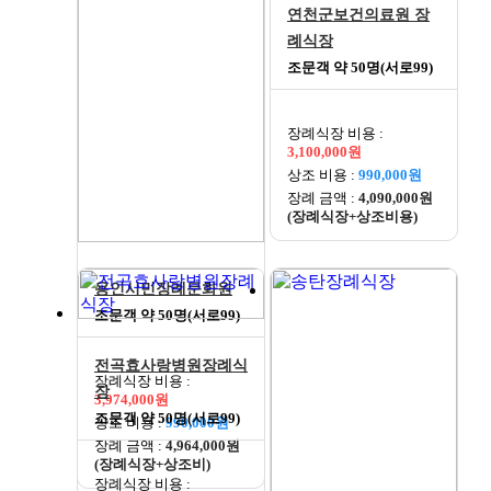
례식장
조문객 약 50명(서로99)
장례식장 비용 :
3,100,000원
상조 비용 :
990,000원
장례 금액 :
(장례식장+상조비용)
용인시민장례문화원
조문객 약 50명(서로99)
장례식장 비용 :
장
3,974,000원
조문객 약 50명(서로99)
상조 비용 :
990,000원
장례 금액 :
(장례식장+상조비)
장례식장 비용 :