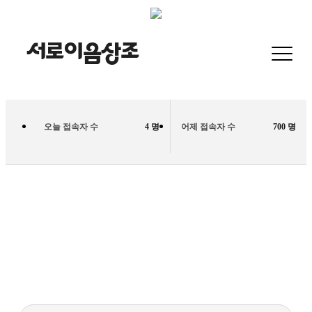
오늘 접속자 수
4 명
어제 접속자 수
700 명
장례비용