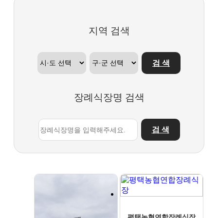
장례비용
지역 검색
검 색
장례식장명 검색
검 색
평택농협연합장례식장