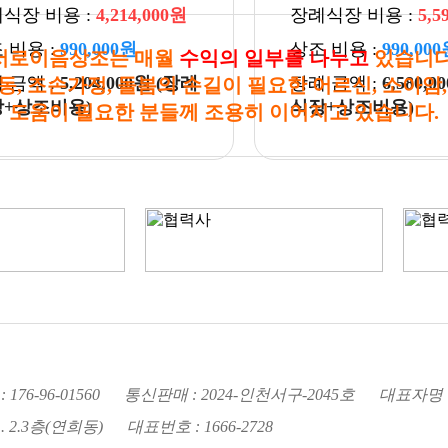
식장 비용 :
4,214,000원
장례식장 비용 :
5,5
 비용 :
990,000원
상조 비용 :
990,00
서로이음상조는 매월
수익의 일부를 나누고
있습니다
 금액 :
5,204,000원 (장례
장례 금액 :
6,580,
동, 조손가정, 돌봄의 손길이 필요한 어르신, 소아암,
+상조비용)
식장+상조비용)
도움이 필요한 분들께 조용히 이어지고 있습니다.
6-96-01560 통신판매 : 2024-인천서구-2045호 대표자명 
 2.3층(연희동) 대표번호 : 1666-2728
Admin