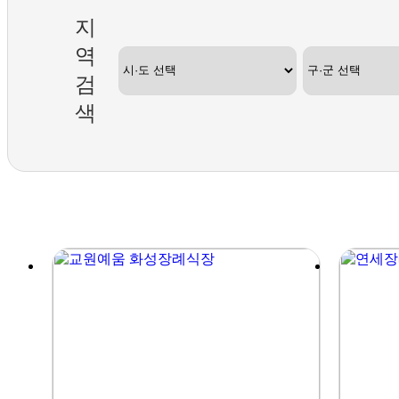
지
역
검
색