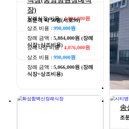
장)
장례식장 비용 :
4,894,000원
장례
조문객 약 50명(서로99)
상조 비용 :
990,000원
상조
장례 금액 :
5,884,000원 (장례
장례
식장+상조비용)
식장
장례식장 비용 :
4,076,000원
상조 비용 :
990,000원
장례 금액 :
5,066,000원 (장례
식장+상조비용)
송
조문