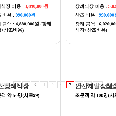
식장 비용 :
3,890,000원
장례식장 비용 :
5,0
 비용 :
990,000원
상조 비용 :
990,00
 금액 :
4,880,000원 (장례
장례 금액 :
6,020,
+상조비용)
식장+상조비용)
페이지
1
2
3
4
5
6
7
8
9
10
다음
산장례식장
안산제일장례
객 약 50명(서로99)
조문객 약 100명(서로