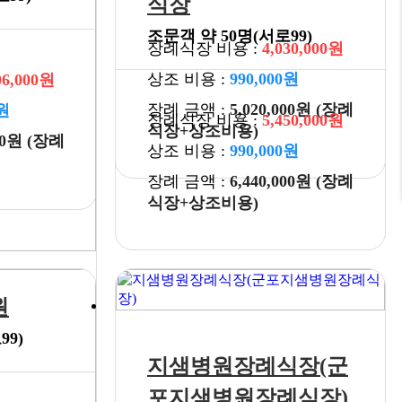
식장
조문객 약 50명(서로99)
장례식장 비용 :
4,030,000원
상조 비용 :
990,000원
06,000원
장례 금액 :
5,020,000원 (장례
0원
장례식장 비용 :
5,450,000원
식장+상조비용)
000원 (장례
상조 비용 :
990,000원
장례 금액 :
6,440,000원 (장례
식장+상조비용)
원
99)
지샘병원장례식장(군
포지샘병원장례식장)