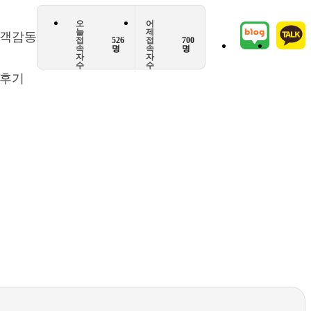
오
어
늘
제
객감동
접
526
접
700
속
명
속
명
자
자
수
수
후기