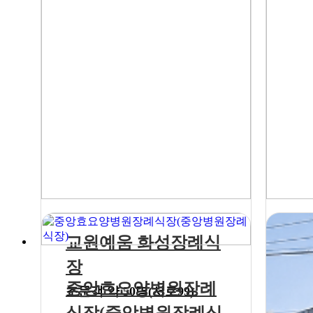
교원예움 화성장례식
연
장
연
중앙효요양병원장례
조문객 약 50명(서로99)
조문
식장(중앙병원장례식