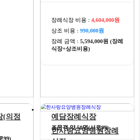
장례식장 비용 :
4,604,000원
상조 비용 :
990,000원
장례 금액 :
5,594,000원 (장례
식장+상조비용)
(의정
예담장례식장
조문객 약 50명(서로99)
한사랑요양병원장례
99)