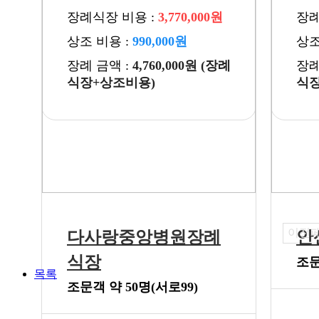
장례식장 비용 :
3,770,000원
장례
상조 비용 :
990,000원
상조
장례 금액 :
4,760,000원 (장례
장례
식장+상조비용)
식장
이전
다사랑중앙병원장례
안
식장
조문
목록
조문객 약 50명(서로99)