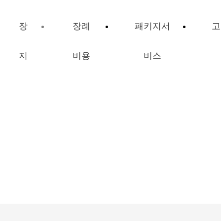
장
장례
패키지서
고
지
비용
비스
장례비용