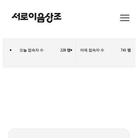
오늘 접속자 수
228 명
어제 접속자 수
741 명
장례비용
장례비용