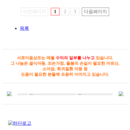
이전페이지
1
2
3
다음페이지
목록
서로이음상조는 매월
수익의 일부를 나누고
있습니다.
그 나눔은 결식아동, 조손가정, 돌봄의 손길이 필요한 어르신,
소아암, 희귀질환 아동 등
도움이 필요한 분들께 조용히 이어지고 있습니다.