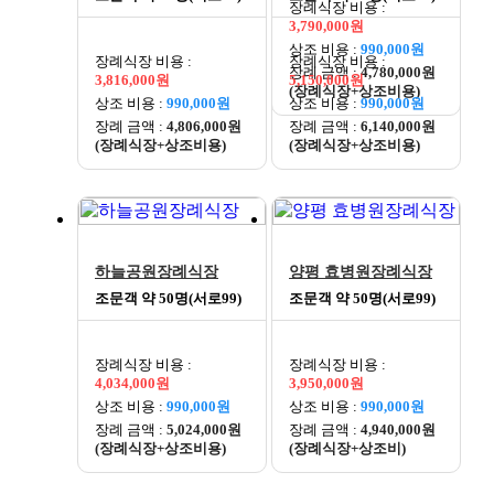
장례식장 비용 :
3,790,000원
상조 비용 :
990,000원
장례식장 비용 :
장례식장 비용 :
장례 금액 :
4,780,000원
3,816,000원
5,150,000원
(장례식장+상조비용)
상조 비용 :
990,000원
상조 비용 :
990,000원
장례 금액 :
4,806,000원
장례 금액 :
6,140,000원
(장례식장+상조비용)
(장례식장+상조비용)
하늘공원장례식장
양평 효병원장례식장
조문객 약 50명(서로99)
조문객 약 50명(서로99)
장례식장 비용 :
장례식장 비용 :
4,034,000원
3,950,000원
상조 비용 :
990,000원
상조 비용 :
990,000원
장례 금액 :
5,024,000원
장례 금액 :
4,940,000원
(장례식장+상조비용)
(장례식장+상조비)