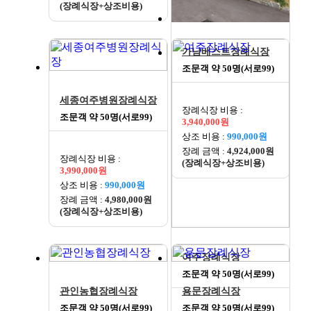
(장례식장+상조비용)
가남베스트장례식장
조문객 약 50명(서로99)
세종여주병원장례식장
장례식장 비용 :
조문객 약 50명(서로99)
3,940,000원
상조 비용 :
990,000원
장례 금액 :
4,924,000원
장례식장 비용 :
(장례식장+상조비용)
3,990,000원
상조 비용 :
990,000원
장례 금액 :
4,980,000원
(장례식장+상조비용)
여주장례식장
조문객 약 50명(서로99)
관인농협장례식장
용문장례식장
조문객 약 50명(서로99)
조문객 약 50명(서로99)