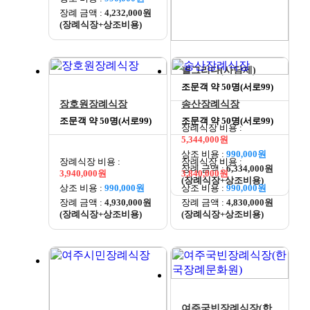
장례 금액 :
4,232,000원
(장례식장+상조비용)
별그리다(사담제)
조문객 약 50명(서로99)
장호원장례식장
송산장례식장
조문객 약 50명(서로99)
조문객 약 50명(서로99)
장례식장 비용 :
5,344,000원
상조 비용 :
990,000원
장례식장 비용 :
장례식장 비용 :
장례 금액 :
6,334,000원
3,940,000원
3,840,000원
(장례식장+상조비용)
상조 비용 :
990,000원
상조 비용 :
990,000원
장례 금액 :
4,930,000원
장례 금액 :
4,830,000원
(장례식장+상조비용)
(장례식장+상조비용)
여주국빈장례식장(한