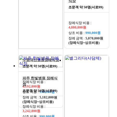
식장
조문객 약 50명(서로99)
장례식장 비용 :
4,080,000원
상조 비용 :
990,000원
장례 금액 :
5,070,000원
(장례식장+상조비용)
수원덕산병원장례식장
조문객 약 50명(서로99)
파주 한빛병원 장례식
장례식장 비용 :
장
4,192,000원
조문객 약 50명(서로99)
상조 비용 :
990,000원
장례 금액 :
5,182,000원
(장례식장+상조비용)
장례식장 비용 :
3,242,000원
상조 비용 :
990,000원