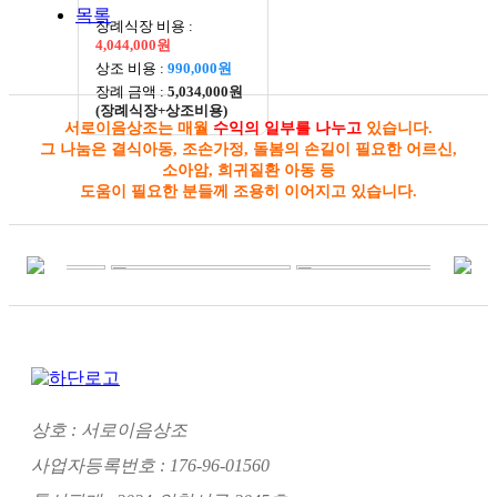
목록
장례식장 비용 :
4,044,000원
상조 비용 :
990,000원
장례 금액 :
(장례식장+상조비용)
서로이음상조는 매월
수익의 일부를 나누고
있습니다.
소아암, 희귀질환 아동 등
도움이 필요한 분들께 조용히 이어지고 있습니다.
상호 : 서로이음상조
사업자등록번호 : 176-96-01560