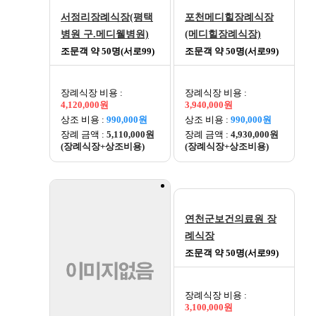
병원 구.메디웰병원)
(메디힐장례식장)
조문객 약 50명(서로99)
조문객 약 50명(서로99)
장례식장 비용 :
장례식장 비용 :
4,120,000원
3,940,000원
상조 비용 :
990,000원
상조 비용 :
990,000원
장례 금액 :
장례 금액 :
(장례식장+상조비용)
(장례식장+상조비용)
례식장
조문객 약 50명(서로99)
장례식장 비용 :
3,100,000원