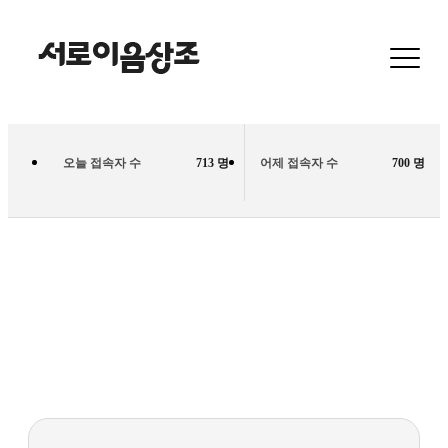
오늘 접속자 수
713 명
어제 접속자 수
700 명
장례비용
장례비용