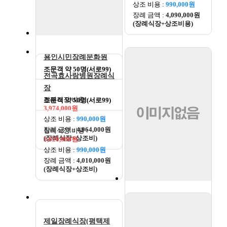
상조 비용 :
990,000원
장례 금액 :
(장례식장+상조비용)
용인시민장례문화원
조문객 약 50명(서로99)
장
장례식장 비용 :
조문객 약 50명(서로99)
3,974,000원
상조 비용 :
990,000원
장례 금액 :
장례식장 비용 :
(장례식장+상조비)
3,020,000원
상조 비용 :
990,000원
장례 금액 :
(장례식장+상조비)
송탄장례식장
조문객 약 50명(서로99)