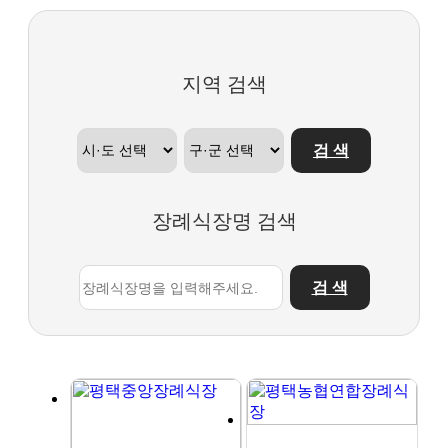
장례비용
지역 검색
검 색
장례식장명 검색
검 색