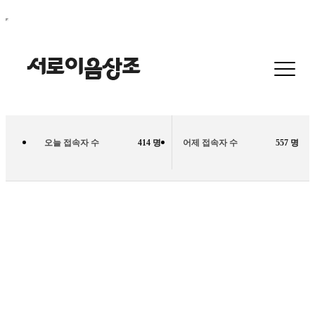
오늘 접속자 수
414 명
어제 접속자 수
557 명
장례비용