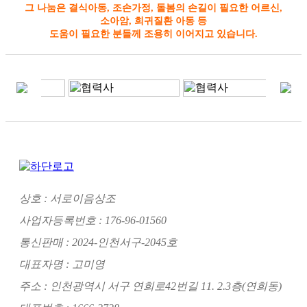
그 나눔은 결식아동, 조손가정, 돌봄의 손길이 필요한 어르신,
소아암, 희귀질환 아동 등
도움이 필요한 분들께 조용히 이어지고 있습니다.
상호 : 서로이음상조
사업자등록번호 : 176-96-01560
통신판매 : 2024-인천서구-2045호
대표자명 : 고미영
주소 : 인천광역시 서구 연희로42번길 11. 2.3층(연희동)