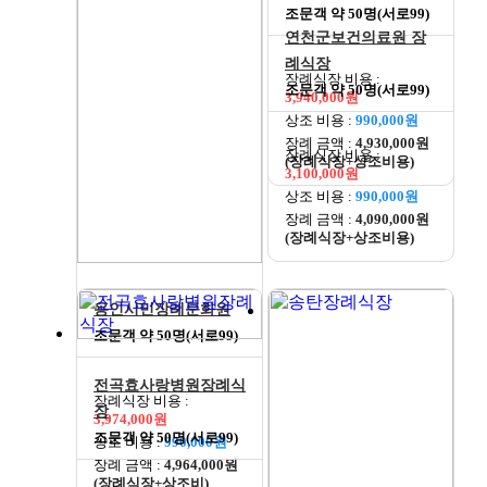
조문객 약 50명(서로99)
연천군보건의료원 장
례식장
장례식장 비용 :
조문객 약 50명(서로99)
3,940,000원
상조 비용 :
990,000원
장례 금액 :
4,930,000원
장례식장 비용 :
(장례식장+상조비용)
3,100,000원
상조 비용 :
990,000원
장례 금액 :
4,090,000원
(장례식장+상조비용)
용인시민장례문화원
조문객 약 50명(서로99)
전곡효사랑병원장례식
장례식장 비용 :
장
3,974,000원
조문객 약 50명(서로99)
상조 비용 :
990,000원
장례 금액 :
4,964,000원
(장례식장+상조비)