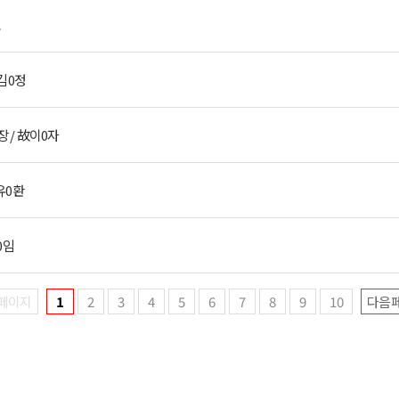
호
故김0정
 / 故이0자
유0환
0임
페이지
1
2
3
4
5
6
7
8
9
10
다음