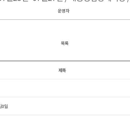
운영자
목록
제목
김0일