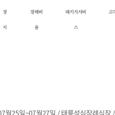
장
장례비
패키지서비
고
지
용
스
부고알림
 07월25일~07월27일 / 태릉성심장례식장 