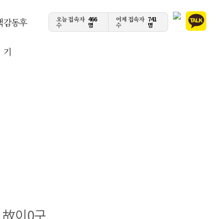
오늘 접속자
466
어제 접속자
741
객감동후
수
명
수
명
기
/ 故이0구