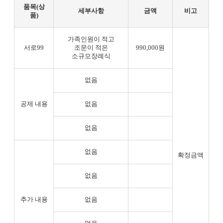
품목(상
세부사항
금액
비고
품)
가족인원이 적고
서로99
조문이 적은
990,000원
소규모장례식
없음
공제 내용
없음
없음
없음
확정금액
없음
추가 내용
없음