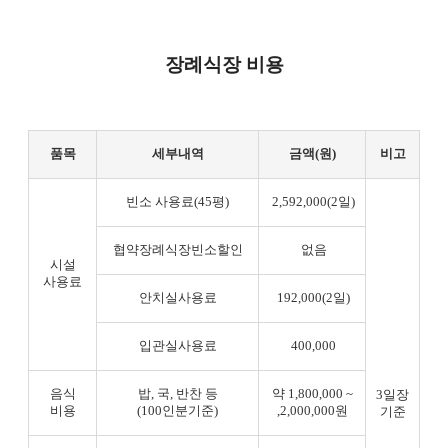
장례식장 비용
품목
세부내역
금액(원)
비고
빈소 사용료(45평)
2,592,000(2일)
협약장례식장빈소할인
없음
시설
사용료
안치실사용료
192,000(2일)
입관실사용료
400,000
음식
밥, 국, 반찬 등
약 1,800,000 ~
3일장
비용
(100인분기준)
,2,000,000원
기준