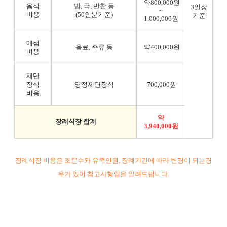
약800,000원
음식
밥, 국, 반찬 등
3일장
~
비용
(50인분기준)
기준
1,000,000원
매점
음료, 주류 등
약400,000원
비용
재단
장식
영정제단장식
700,000원
비용
약
장례식장 합계
3,940,000원
장례식장 비용은 조문수와 유족인원, 장례기간에 따라 변경이 되는경
우가 있어 참고사항임을 알려드립니다.