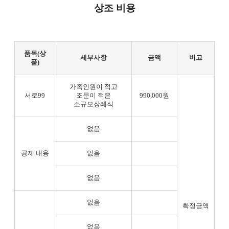
상조 비용
품목(상
세부사항
금액
비고
품)
가족인원이 적고
서로99
조문이 적은
990,000원
소규모장례식
없음
공제 내용
없음
없음
없음
확정금액
없음