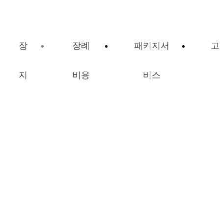
장
장례
패키지서
고
지
비용
비스
장례비용