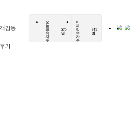
오
어
늘
제
객감동
접
575
접
741
속
명
속
명
자
자
수
수
후기