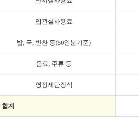
안치실사용료
입관실사용료
밥, 국, 반찬 등(50인분기준)
음료, 주류 등
영정제단장식
 합계