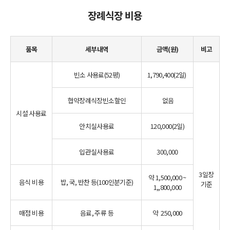
장례식장 비용
품목
세부내역
금액(원)
비고
빈소 사용료(52평)
1,790,400(2일)
협약장례식장빈소할인
없음
시설 사용료
안치실사용료
120,000(2일)
입관실사용료
300,000
3일장
약 1,500,000 ~
음식 비용
밥, 국, 반찬 등(100인분기준)
기준
1,,800,000
매점 비용
음료, 주류 등
약 250,000