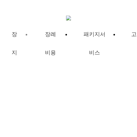
장
장례
패키지서
고
지
비용
비스
장례비용