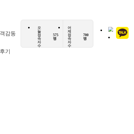
오
어
늘
제
객감동
접
575
접
700
속
명
속
명
자
자
수
수
후기