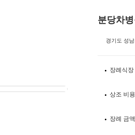
분당차병
경기도 성남
장례식장
상조 비
장례 금