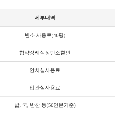
세부내역
빈소 사용료(40평)
협약장례식장빈소할인
안치실사용료
입관실사용료
밥, 국, 반찬 등(50인분기준)