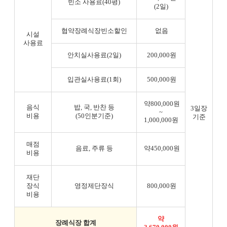
빈소 사용료(40평)
(2일)
협약장례식장빈소할인
없음
시설
사용료
안치실사용료(2일)
200,000원
입관실사용료(1회)
500,000원
약800,000원
음식
밥, 국, 반찬 등
3일장
~
비용
(50인분기준)
기준
1,000,000원
매점
음료, 주류 등
약450,000원
비용
재단
장식
영정제단장식
800,000원
비용
약
장례식장 합계