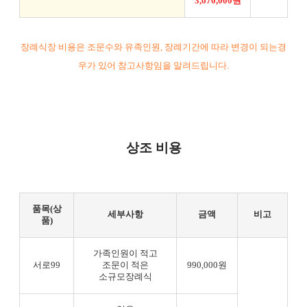
3,670,000원
장례식장 비용은 조문수와 유족인원, 장례기간에 따라 변경이 되는경
우가 있어 참고사항임을 알려드립니다.
상조 비용
품목(상
세부사항
금액
비고
품)
가족인원이 적고
서로99
조문이 적은
990,000원
소규모장례식