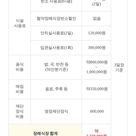
빈소 사용료(65평)
(2일)
협약장례식장빈소할인
없음
시설
사용료
안치실사용료(2일)
120,000원
입관실사용료(1회)
300,000원
약800,000원
음식
밥, 국, 반찬 등
3일장
~
비용
(50인분기준)
기준
1,000,000원
매점
음료, 주류 등
약350,000원
비용
재단
장식
영정제단장식
600,000
비용
약
장례식장 합계