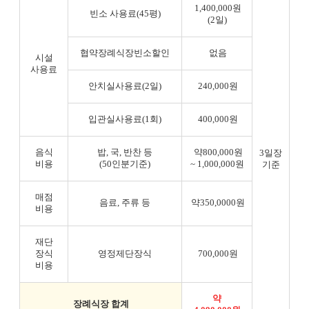
1,400,000원
빈소 사용료(45평)
(2일)
협약장례식장빈소할인
없음
시설
사용료
안치실사용료(2일)
240,000원
입관실사용료(1회)
400,000원
음식
밥, 국, 반찬 등
약800,000원
3일장
비용
(50인분기준)
~ 1,000,000원
기준
매점
음료, 주류 등
약350,0000원
비용
재단
장식
영정제단장식
700,000원
비용
약
장례식장 합계