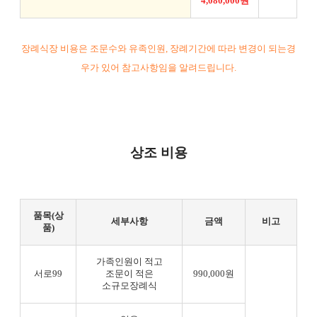
4,080,000원
장례식장 비용은 조문수와 유족인원, 장례기간에 따라 변경이 되는경
우가 있어 참고사항임을 알려드립니다.
상조 비용
품목(상
세부사항
금액
비고
품)
가족인원이 적고
서로99
조문이 적은
990,000원
소규모장례식