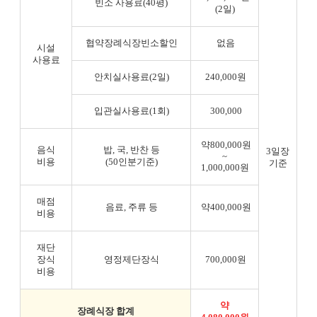
빈소 사용료(40평)
(2일)
협약장례식장빈소할인
없음
시설
사용료
안치실사용료(2일)
240,000원
입관실사용료(1회)
300,000
약800,000원
음식
밥, 국, 반찬 등
3일장
~
비용
(50인분기준)
기준
1,000,000원
매점
음료, 주류 등
약400,000원
비용
재단
장식
영정제단장식
700,000원
비용
약
장례식장 합계