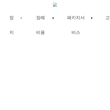
장
장례
패키지서
고
지
비용
비스
장례비용