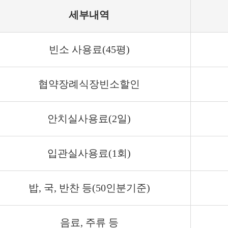
세부내역
빈소 사용료(45평)
협약장례식장빈소할인
안치실사용료(2일)
입관실사용료(1회)
밥, 국, 반찬 등(50인분기준)
음료, 주류 등