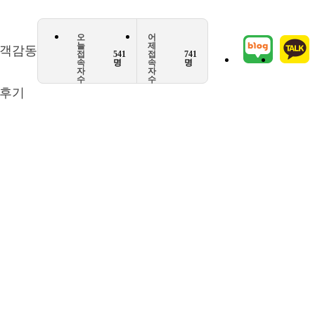
오
어
늘
제
객감동
접
541
접
741
속
명
속
명
자
자
수
수
후기