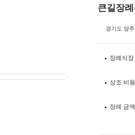
큰길장례
경기도 양주
장례식장
상조 비
장례 금