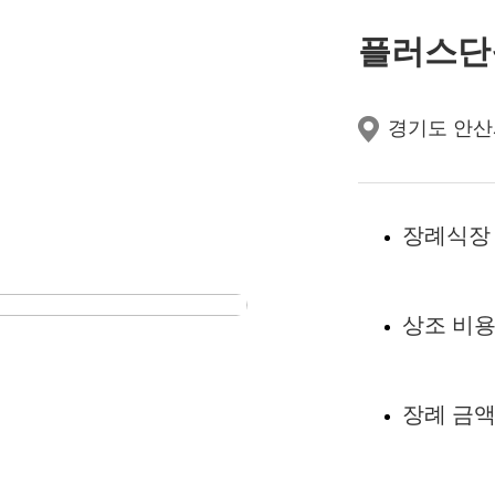
플러스단
경기도 안산
장례식장
상조 비
장례 금