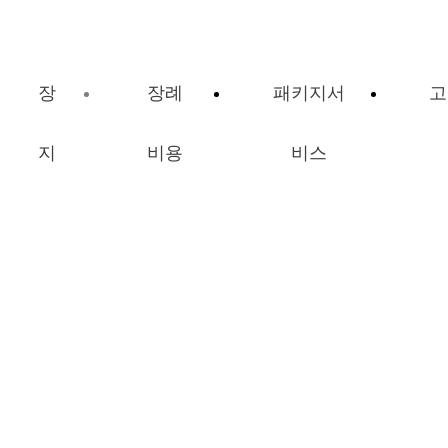
장
장례
패키지서
고
지
비용
비스
장례비용