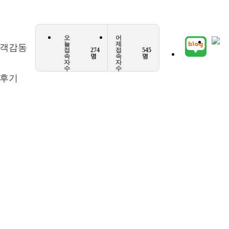
오
어
늘
제
객감동
접
274
접
545
속
명
속
명
자
자
수
수
후기