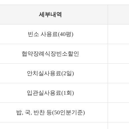
세부내역
빈소 사용료(40평)
협약장례식장빈소할인
안치실사용료(2일)
입관실사용료(1회)
밥, 국, 반찬 등(50인분기준)